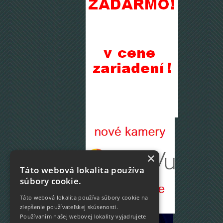
×
Táto webová lokalita používa
súbory cookie.
Táto webová lokalita používa súbory cookie na
zlepšenie používateľskej skúsenosti.
Používaním našej webovej lokality vyjadrujete