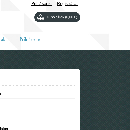
Prihlásenie
Registrácia
0
položiek
(0,00 €)
takt
Prihlásenie
a
ision