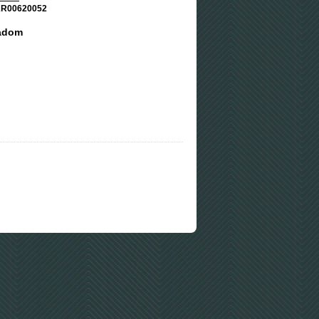
R00620052
adom