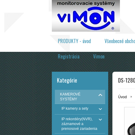
PRODUKTY - úvod
Všeobecné obch
Registrácia
Vimon
Kategórie
DS-1280
KAMEROVÉ
Úvod
SYSTÉMY
IP kamery a sety
IP rekordéry(NVR),
záznamové a
prenosové zariadenia