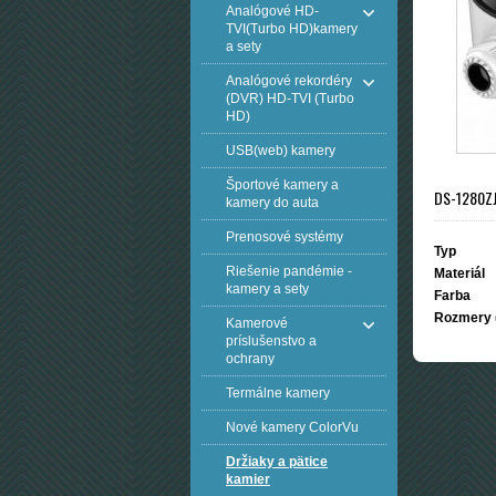
Analógové HD-
TVI(Turbo HD)kamery
a sety
Analógové rekordéry
(DVR) HD-TVI (Turbo
HD)
USB(web) kamery
Športové kamery a
DS-1280ZJ
kamery do auta
Prenosové systémy
Typ
Riešenie pandémie -
Materiál
kamery a sety
Farba
Rozmery
Kamerové
príslušenstvo a
ochrany
Termálne kamery
Nové kamery ColorVu
Držiaky a pätice
kamier