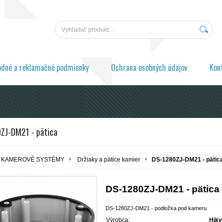
odné a reklamačné podmienky
Ochrana osobných údajov
Kon
ZJ-DM21 - pätica
KAMEROVÉ SYSTÉMY
Držiaky a pätice kamier
DS-1280ZJ-DM21 - pätic
DS-1280ZJ-DM21 - pätica
DS-1280ZJ-DM21 - podložka pod kameru
Výrobca:
Hikv