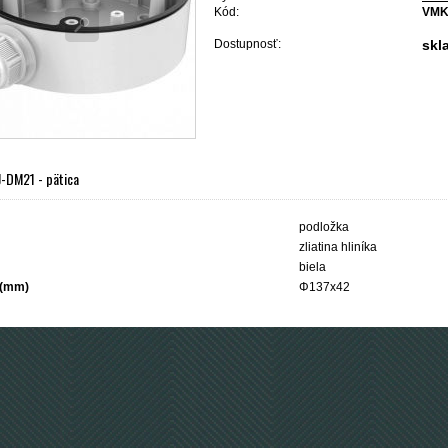
Kód:
VMK
Dostupnosť:
skl
-DM21 - pätica
podložka
zliatina hliníka
biela
 (mm)
Φ137x42