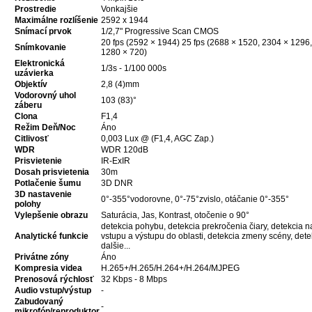
Prostredie
Vonkajšie
Maximálne rozlíšenie
2592 x 1944
Snímací prvok
1/2,7" Progressive Scan CMOS
20 fps (2592 × 1944) 25 fps (2688 × 1520, 2304 × 1296
Snímkovanie
1280 × 720)
Elektronická
1/3s - 1/100 000s
uzávierka
Objektív
2,8 (4)mm
Vodorovný uhol
103 (83)°
záberu
Clona
F1,4
Režim Deň/Noc
Áno
Citlivosť
0,003 Lux @ (F1,4, AGC Zap.)
WDR
WDR 120dB
Prisvietenie
IR-ExIR
Dosah prisvietenia
30m
Potlačenie šumu
3D DNR
3D nastavenie
0°-355°vodorovne, 0°-75°zvislo, otáčanie 0°-355°
polohy
Vylepšenie obrazu
Saturácia, Jas, Kontrast, otočenie o 90°
detekcia pohybu, detekcia prekročenia čiary, detekcia n
Analytické funkcie
vstupu a výstupu do oblasti, detekcia zmeny scény, dete
dalšie...
Privátne zóny
Áno
Kompresia videa
H.265+/H.265/H.264+/H.264/MJPEG
Prenosová rýchlosť
32 Kbps - 8 Mbps
Audio vstup/výstup
-
Zabudovaný
-
mikrofón/reproduktor