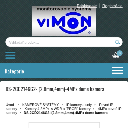
Prihlásenie
Registrácia
0
Kategórie
DS-2CD2146G2-I(2.8mm,4mm)-4MPx dome kamera
Úvod
KAMEROVÉ SYSTÉMY
IP kamery a sety
Pevné IP
kamery
Kamery 4-8MPx, s WDR a "PROFI" kamery
4MPx pevné IP
kamery
DS-2CD2146G2-I(2.8mm,4mm)-4MPx dome kamera