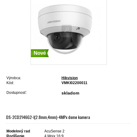
Nové
Výrobca:
Hikvision
Kód:
VMKI02200011
Dostupnosť:
skladom
DS-2CD2146G2-I(2.8mm,4mm)-4MPx dome kamera
Modelový rad
AcuSense 2
Rozlíšenie
4 Mpix 16:9