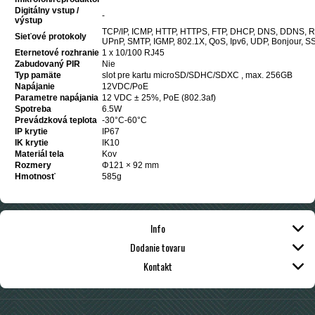
Digitálny vstup /
-
výstup
TCP/IP, ICMP, HTTP, HTTPS, FTP, DHCP, DNS, DDNS, R
Sieťové protokoly
UPnP, SMTP, IGMP, 802.1X, QoS, Ipv6, UDP, Bonjour, S
Eternetové rozhranie
1 x 10/100 RJ45
Zabudovaný PIR
Nie
Typ pamäte
slot pre kartu microSD/SDHC/SDXC , max. 256GB
Napájanie
12VDC/PoE
Parametre napájania
12 VDC ± 25%, PoE (802.3af)
Spotreba
6.5W
Prevádzková teplota
-30°C-60°C
IP krytie
IP67
IK krytie
IK10
Materiál tela
Kov
Rozmery
Φ121 × 92 mm
Hmotnosť
585g
Info
Dodanie tovaru
Kontakt