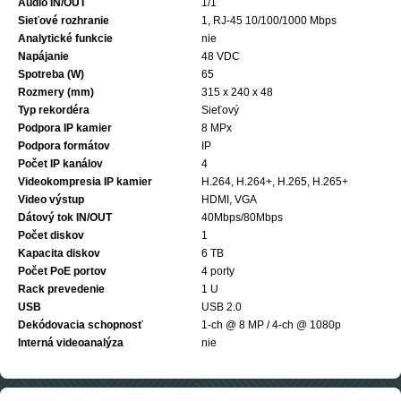
Audio IN/OUT
1/1
Sieťové rozhranie
1, RJ-45 10/100/1000 Mbps
Analytické funkcie
nie
Napájanie
48 VDC
Spotreba (W)
65
Rozmery (mm)
315 x 240 x 48
Typ rekordéra
Sieťový
Podpora IP kamier
8 MPx
Podpora formátov
IP
Počet IP kanálov
4
Videokompresia IP kamier
H.264, H.264+, H.265, H.265+
Video výstup
HDMI, VGA
Dátový tok IN/OUT
40Mbps/80Mbps
Počet diskov
1
Kapacita diskov
6 TB
Počet PoE portov
4 porty
Rack prevedenie
1 U
USB
USB 2.0
Dekódovacia schopnosť
1-ch @ 8 MP / 4-ch @ 1080p
Interná videoanalýza
nie