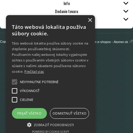
Info
Dodanie tovaru
×
Kontakt
Táto webová lokalita používa
súbory cookie.
Copyright 2013 - 2026 © vimon.sk
Prenájom e-shopov - Atomer.sk
Táto webová lokalita používa súbory cookie na
zlepšenie používateľskej skúsenosti.
Používaním našej webovej lokality vyjadrujete
súhlas s používaním všetkých súborov cookie v
súlade s našimi zásadami používania súborov
cookie.
Prečítať viac
NEVYHNUTNE POTREBNÉ
VÝKONNOSŤ
CIELENIE
PRIJAŤ VŠETKO
ODMIETNUŤ VŠETKO
ZOBRAZIŤ PODROBNOSTI
POWERED BY COOKIE-SCRIPT