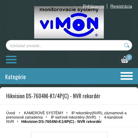
Prihlásenie
Registrácia
0
Kategórie
Hikvision DS-7604NI-K1/4P(C) - NVR rekordér
Úvod
KAMEROVÉ SYSTÉMY
IP rekordéry(NVR), záznamové a
prenosové zariadenia
IP sieťové rekordéry (NVR)
4-kanálové
NVR
Hikvision DS-7604NI-K1/4P(C) - NVR rekordér