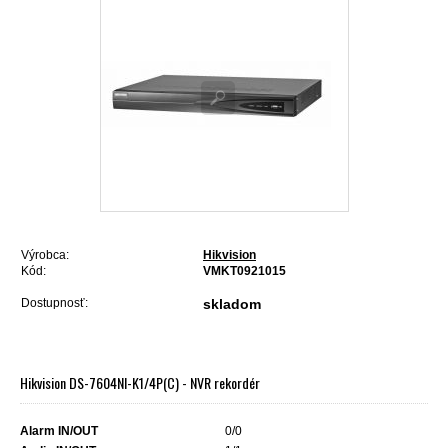
Výrobca:
Hikvision
Kód:
VMKT0921015
Dostupnosť:
skladom
Hikvision DS-7604NI-K1/4P(C) - NVR rekordér
Alarm IN/OUT
0/0