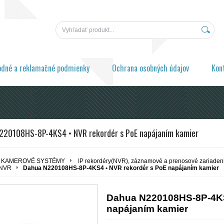
odné a reklamačné podmienky
Ochrana osobných údajov
Kon
220108HS-8P-4KS4 • NVR rekordér s PoE napájaním kamier
KAMEROVÉ SYSTÉMY
IP rekordéry(NVR), záznamové a prenosové zariaden
 NVR
Dahua N220108HS-8P-4KS4 • NVR rekordér s PoE napájaním kamier
Dahua N220108HS-8P-4KS
napájaním kamier