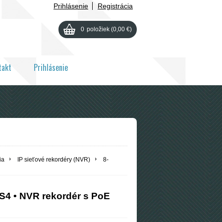
Prihlásenie
Registrácia
0
položiek
(0,00 €)
takt
Prihlásenie
ia
IP sieťové rekordéry (NVR)
8-
4 • NVR rekordér s PoE