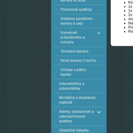
kamery do auta
Ko
1x
Prenosové systémy
1x
2x
Riešenie pandémie -
Au
Na
kamery a sety
Pr
Ro
Kamerové
príslušenstvo a
ochrany
Termálne kamery
Nové kamery ColorVu
Držiaky a pätice
kamier
Videotelefóny a
videovrátniky
Montážny a doplnkový
materiál
Alarmy, poplachové a
zabezpečovacie
systémy
Výstražné nálepky