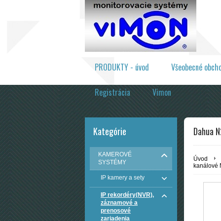
PRODUKTY - úvod
Všeobecné obch
Registrácia
Vimon
Kategórie
Dahua N
KAMEROVÉ
Úvod
SYSTÉMY
kanálové
IP kamery a sety
IP rekordéry(NVR),
záznamové a
prenosové
zariadenia