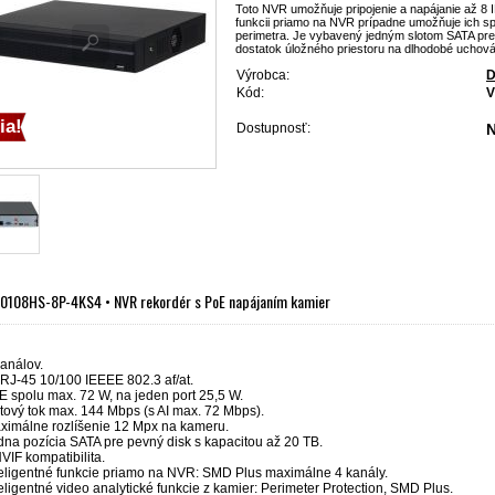
Toto NVR umožňuje pripojenie a napájanie až 8 
funkcii priamo na NVR prípadne umožňuje ich sp
perimetra. Je vybavený jedným slotom SATA pre
dostatok úložného priestoru na dlhodobé uchov
Výrobca:
D
Kód:
V
ia!
Dostupnosť:
N
0108HS-8P-4KS4 • NVR rekordér s PoE napájaním kamier
kanálov.
 RJ-45 10/100 IEEEE 802.3 af/at.
E spolu max. 72 W, na jeden port 25,5 W.
tový tok max. 144 Mbps (s AI max. 72 Mbps).
ximálne rozlíšenie 12 Mpx na kameru.
dna pozícia SATA pre pevný disk s kapacitou až 20 TB.
VIF kompatibilita.
teligentné funkcie priamo na NVR: SMD Plus maximálne 4 kanály.
teligentné video analytické funkcie z kamier: Perimeter Protection, SMD Plus.