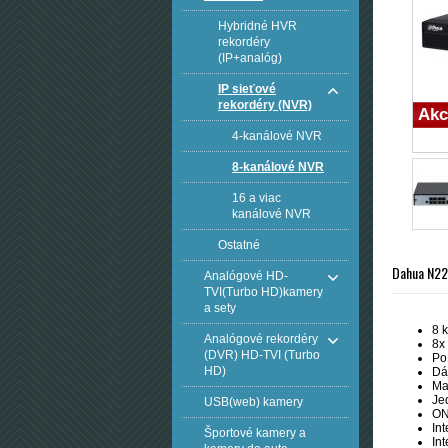
Hybridné HVR
rekordéry
(IP+analóg)
IP sieťové
rekordéry (NVR)
Akc
4-kanálové NVR
8-kanálové NVR
16 a viac
kanálové NVR
Ostatné
Dahua N22
Analógové HD-
TVI(Turbo HD)kamery
a sety
8 
Analógové rekordéry
8x
(DVR) HD-TVI (Turbo
Po
HD)
Dá
Ma
Je
USB(web) kamery
ON
In
Športové kamery a
In