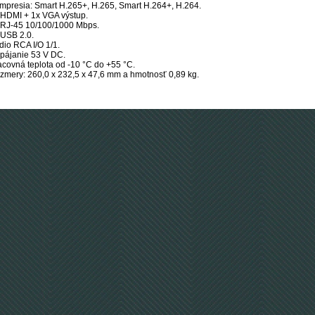
mpresia: Smart H.265+, H.265, Smart H.264+, H.264.
 HDMI + 1x VGA výstup.
 RJ-45 10/100/1000 Mbps.
 USB 2.0.
dio RCA I/O 1/1.
pájanie 53 V DC.
acovná teplota od -10 °C do +55 °C.
zmery: 260,0 x 232,5 x 47,6 mm a hmotnosť 0,89 kg.