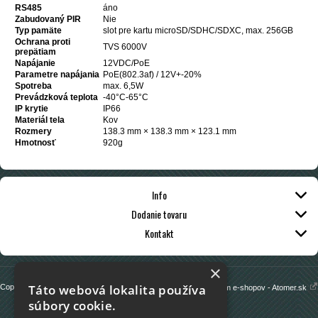
RS485
áno
Zabudovaný PIR
Nie
Typ pamäte
slot pre kartu microSD/SDHC/SDXC, max. 256GB
Ochrana proti
TVS 6000V
prepätiam
Napájanie
12VDC/PoE
Parametre napájania
PoE(802.3af) / 12V+-20%
Spotreba
max. 6,5W
Prevádzková teplota
-40°C-65°C
IP krytie
IP66
Materiál tela
Kov
Rozmery
138.3 mm × 138.3 mm × 123.1 mm
Hmotnosť
920g
Info
Dodanie tovaru
Kontakt
×
Táto webová lokalita používa
Copyright 2013 - 2026 © vimon.sk
Prenájom e-shopov - Atomer.sk
súbory cookie.