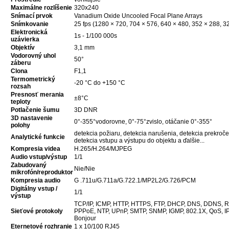
Maximálne rozlíšenie
320x240
Snímací prvok
Vanadium Oxide Uncooled Focal Plane Arrays
Snímkovanie
25 fps (1280 × 720, 704 × 576, 640 × 480, 352 × 288, 3
Elektronická
1s - 1/100 000s
uzávierka
Objektív
3,1 mm
Vodorovný uhol
50°
záberu
Clona
F1,1
Termometrický
-20 °C do +150 °C
rozsah
Presnosť merania
±8°C
teploty
Potlačenie šumu
3D DNR
3D nastavenie
0°-355°vodorovne, 0°-75°zvislo, otáčanie 0°-355°
polohy
detekcia požiaru, detekcia narušenia, detekcia prekročen
Analytické funkcie
detekcia vstupu a výstupu do objektu a ďalšie...
Kompresia videa
H.265/H.264/MJPEG
Audio vstup/výstup
1/1
Zabudovaný
Nie/Nie
mikrofón/reproduktor
Kompresia audio
G .711u/G.711a/G.722.1/MP2L2/G.726/PCM
Digitálny vstup /
1/1
výstup
TCP/IP, ICMP, HTTP, HTTPS, FTP, DHCP, DNS, DDNS, R
Sieťové protokoly
PPPoE, NTP, UPnP, SMTP, SNMP, IGMP, 802.1X, QoS, I
Bonjour
Eternetové rozhranie
1 x 10/100 RJ45