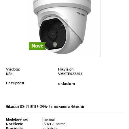
Nové
Výrobca:
Hikvision
Kód:
VMKTE022203
Dostupnosť:
skladom
Hikvision DS-2TD1117-3/PA- termokamera Hikvision
Modelový rad
Thermal
Rozlíšenie
160x120 termo
Prostredie
vonkajšie